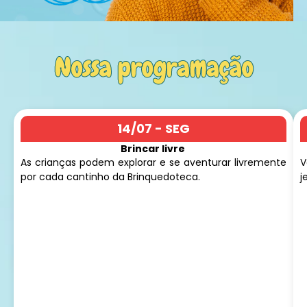
Nossa programação
14/07 - SEG
Brincar livre
As crianças podem explorar e se aventurar livremente
V
por cada cantinho da Brinquedoteca.
j