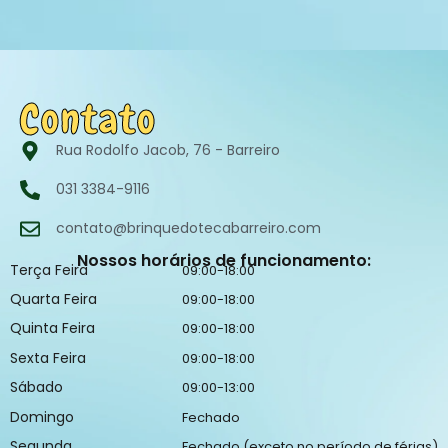
Contato
Rua Rodolfo Jacob, 76 - Barreiro
031 3384-9116
contato@brinquedotecabarreiro.com
Nossos horários de funcionamento:
Terça Feira
09:00-18:00
Quarta Feira
09:00-18:00
Quinta Feira
09:00-18:00
Sexta Feira
09:00-18:00
Sábado
09:00-13:00
Domingo
Fechado
Segunda
Fechado (exceto no período de férias)